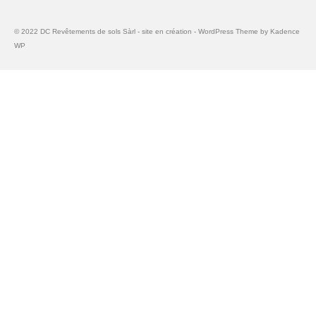
Parquet flottant
© 2022 DC Revêtements de sols Sàrl - site en création - WordPress Theme by
Kadence
Parquet flottant bois
WP
Parquet flottant stratifié
Parquet flottant PVC
Rénovation de parquets
Ponçage de parquets
Vitrification de parquets
Huilage de parquets
Plinthes
Plinthes en bois
Plinthes en alu