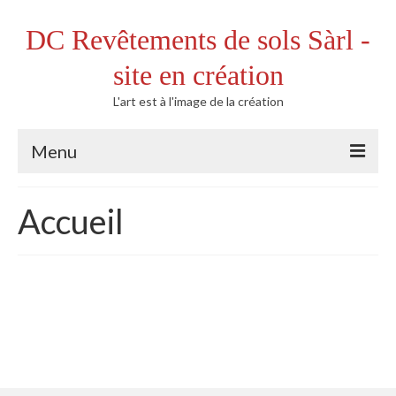
DC Revêtements de sols Sàrl -
site en création
L'art est à l'image de la création
Menu
Accueil
Accueil
Nos prestations
Parquets
Pose de parquets
Parquet collé
Parquet collé bois